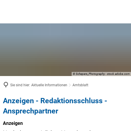
© Schepers_Photography - stock.adobe.com
Sie sind hier:
Aktuelle Informationen
Amtsblatt
Amtsblatt
Anzeigen - Redaktionsschluss -
Ansprechpartner
Anzeigen