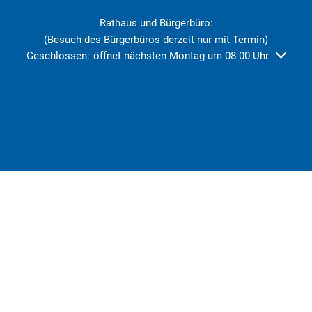
Rathaus und Bürgerbüro:
(Besuch des Bürgerbüros derzeit nur mit Termin)
Klicken, um weitere Öffnungs- oder Schließzeiten auszublend
Geschlossen:
öffnet nächsten Montag um 08:00 Uhr