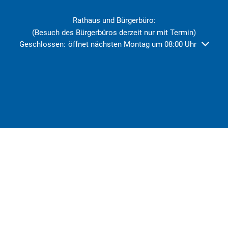
Rathaus und Bürgerbüro:
(Besuch des Bürgerbüros derzeit nur mit Termin)
Klicken, um weitere Öffnungs- oder Schließzeiten auszublend
Geschlossen:
öffnet nächsten Montag um 08:00 Uhr