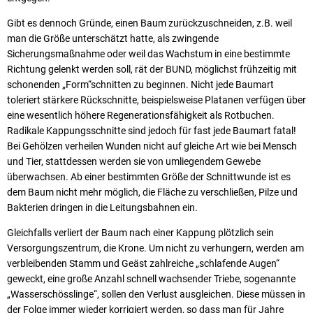
Gibt es dennoch Gründe, einen Baum zurückzuschneiden, z.B. weil
man die Größe unterschätzt hatte, als zwingende
Sicherungsmaßnahme oder weil das Wachstum in eine bestimmte
Richtung gelenkt werden soll, rät der BUND, möglichst frühzeitig mit
schonenden „Form“schnitten zu beginnen. Nicht jede Baumart
toleriert stärkere Rückschnitte, beispielsweise Platanen verfügen über
eine wesentlich höhere Regenerationsfähigkeit als Rotbuchen.
Radikale Kappungsschnitte sind jedoch für fast jede Baumart fatal!
Bei Gehölzen verheilen Wunden nicht auf gleiche Art wie bei Mensch
und Tier, stattdessen werden sie von umliegendem Gewebe
überwachsen. Ab einer bestimmten Größe der Schnittwunde ist es
dem Baum nicht mehr möglich, die Fläche zu verschließen, Pilze und
Bakterien dringen in die Leitungsbahnen ein.
Gleichfalls verliert der Baum nach einer Kappung plötzlich sein
Versorgungszentrum, die Krone. Um nicht zu verhungern, werden am
verbleibenden Stamm und Geäst zahlreiche „schlafende Augen“
geweckt, eine große Anzahl schnell wachsender Triebe, sogenannte
„Wasserschösslinge“, sollen den Verlust ausgleichen. Diese müssen in
der Folge immer wieder korrigiert werden, so dass man für Jahre