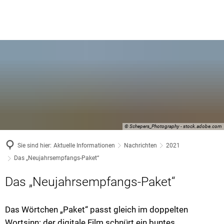
© Schepers_Photography - stock.adobe.com
Sie sind hier:
Aktuelle Informationen
Nachrichten
2021
Das „Neujahrsempfangs-Paket“
Das „Neujahrsempfangs-Paket“
Das Wörtchen „Paket“ passt gleich im doppelten
Wortsinn: der digitale Film schnürt ein buntes