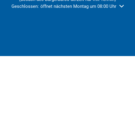
Klicken, um weitere Öffnungs- oder Schließzeiten auszublend
Geschlossen:
öffnet nächsten Montag um 08:00 Uhr