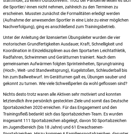
stattfindet, zu einem Outdoorevent. Trotz der Pandemie ließen es sich
die Sportler/-innen nicht nehmen, zahlreich zu den Terminen zu
erscheinen. Mussten zunächst die Formalitäten erledigt werden
(Aufnahme der anwesenden Sportler in eine Liste zu einer möglichen
Nachverfolgung), ging es anschließend zum Trainingsbetrieb.
Unter der Anleitung der lizensierten Übungsleiter wurden die vier
motorischen Grundfertigkeiten Ausdauer, Kraft, Schnelligkeit und
Koordination in Einzeldisziplinen aus den Sportarten Leichtathletik,
Radfahren, Schwimmen und Gerätturnen trainiert. Nach dem
gemeinsamen Aufwärmen folgten Sprinteinheiten, Sprungtraining
(Hoch-, Weit- und Standweitsprung), Kugelstoßen, Schleuderball bis
hin zum Ballweitwurf. Im Gerätturnen galt es, Übungen sauber und
gekonnt zu turnen. Wie viele Schweißperlen da wohl geflossen sind?
Nichts desto trotz waren alle Aktiven sehr motiviert und konnten
letztendlich ihre persönlich gesteckten Ziele und somit das Deutsche
Sportabzeichen 2020 erreichen. Für das Engagement und den
Trainingsfleiß bedankt sich das Sportabzeichen-Team. Es wurden
insgesamt 111 Sportabzeichen abgelegt, davon 50 Sportabzeichen
im Jugendbereich (bis 18 Jahre) und 61 Erwachsenen-
Sportabzeichen. Hinzu kommen 6 Familiensportabzeichen, darunter