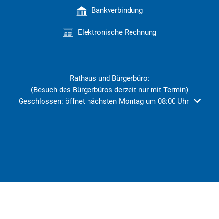
Bankverbindung
Elektronische Rechnung
Rathaus und Bürgerbüro:
(Besuch des Bürgerbüros derzeit nur mit Termin)
Klicken, um weitere Öffnungs- oder Schließzeiten auszublend
Geschlossen:
öffnet nächsten Montag um 08:00 Uhr