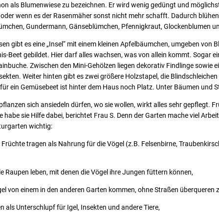
chon als Blumenwiese zu bezeichnen. Er wird wenig gedüngt und möglichs
der wenn es der Rasenmäher sonst nicht mehr schafft. Dadurch blühen 
lümchen, Gundermann, Gänseblümchen, Pfennigkraut, Glockenblumen un
en gibt es eine „Insel“ mit einem kleinen Apfelbäumchen, umgeben von Bl
nis-Beet gebildet. Hier darf alles wachsen, was von allein kommt. Sogar ein
ainbuche. Zwischen den Mini-Gehölzen liegen dekorativ Findlinge sowie 
sekten. Weiter hinten gibt es zwei größere Holzstapel, die Blindschleiche
 für ein Gemüsebeet ist hinter dem Haus noch Platz. Unter Bäumen und S
pflanzen sich ansiedeln dürfen, wo sie wollen, wirkt alles sehr gepflegt. Fr
e habe sie Hilfe dabei, berichtet Frau S. Denn der Garten mache viel Arbeit
urgarten wichtig:
 Früchte tragen als Nahrung für die Vögel (z.B. Felsenbirne, Traubenkirsc
le Raupen leben, mit denen die Vögel ihre Jungen füttern können,
 Igel von einem in den anderen Garten kommen, ohne Straßen überqueren 
n als Unterschlupf für Igel, Insekten und andere Tiere,