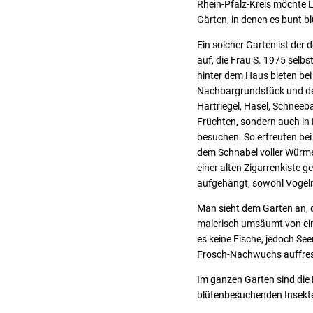
Rhein-Pfalz-Kreis möchte L
Gärten, in denen es bunt 
Ein solcher Garten ist der 
auf, die Frau S. 1975 selb
hinter dem Haus bieten be
Nachbargrundstück und der
Hartriegel, Hasel, Schneeb
Früchten, sondern auch in 
besuchen. So erfreuten bei
dem Schnabel voller Würmer
einer alten Zigarrenkiste g
aufgehängt, sowohl Vogeln
Man sieht dem Garten an, da
malerisch umsäumt von eine
es keine Fische, jedoch Se
Frosch-Nachwuchs auffre
Im ganzen Garten sind die P
blütenbesuchenden Insekte