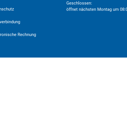
Klicken, um weitere Öffnungs- o
Geschlossen:
nschutz
öffnet nächsten Montag um 08:
verbindung
tronische Rechnung