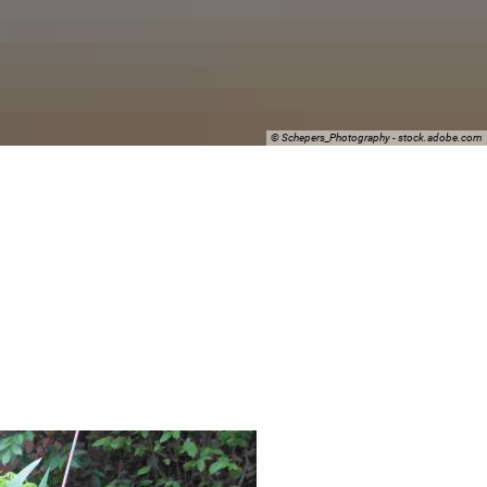
© Schepers_Photography - stock.adobe.com