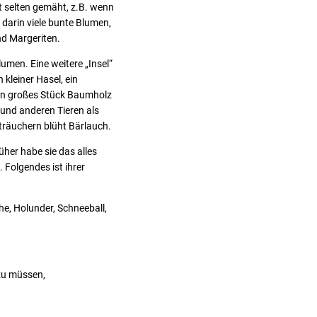
t selten gemäht, z.B. wenn
darin viele bunte Blumen,
d Margeriten.
umen. Eine weitere „Insel“
 kleiner Hasel, ein
ein großes Stück Baumholz
n und anderen Tieren als
träuchern blüht Bärlauch.
üher habe sie das alles
. Folgendes ist ihrer
he, Holunder, Schneeball,
zu müssen,