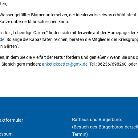
fen,
t Wasser gefüllter Blumenuntersetzer, der idealerweise etwas erhöht steht 
e Katze unbemerkt anschleichen kann.
een für „Lebendige Gärten“ finden sich mittlerweile auf der Homepage de
.de
. Solange die Kapazitäten reichen, beraten die Mitglieder der Kreisgrup
n Gärten“.
en, in dem Sie die Vielfalt der Natur fördern und genießen? Wenn Sie uns 
 Sie sich gern melden:
anketiekoetter@gmx.de
, Tel.: 06236/698260, oder
Rathaus und Bürgerbüro:
aktformular
(Besuch des Bürgerbüros derzeit
ressum
Termin)