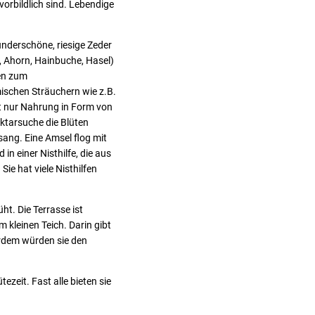
vorbildlich sind. Lebendige
underschöne, riesige Zeder
r, Ahorn, Hainbuche, Hasel)
en zum
ischen Sträuchern wie z.B.
ht nur Nahrung in Form von
ektarsuche die Blüten
ang. Eine Amsel flog mit
n einer Nisthilfe, die aus
ie hat viele Nisthilfen
ht. Die Terrasse ist
 kleinen Teich. Darin gibt
ßerdem würden sie den
zeit. Fast alle bieten sie