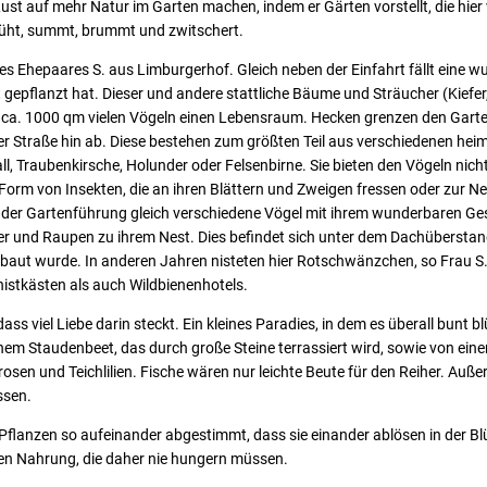
ust auf mehr Natur im Garten machen, indem er Gärten vorstellt, die hier 
blüht, summt, brummt und zwitschert.
des Ehepaares S. aus Limburgerhof. Gleich neben der Einfahrt fällt eine w
st gepflanzt hat. Dieser und andere stattliche Bäume und Sträucher (Kiefe
i ca. 1000 qm vielen Vögeln einen Lebensraum. Hecken grenzen den Gart
 Straße hin ab. Diese bestehen zum größten Teil aus verschiedenen heim
all, Traubenkirsche, Holunder oder Felsenbirne. Sie bieten den Vögeln nic
Form von Insekten, die an ihren Blättern und Zweigen fressen oder zur N
 der Gartenführung gleich verschiedene Vögel mit ihrem wunderbaren Ges
 und Raupen zu ihrem Nest. Dies befindet sich unter dem Dachüberstand i
ebaut wurde. In anderen Jahren nisteten hier Rotschwänzchen, so Frau S. S
istkästen als auch Wildbienenhotels.
ss viel Liebe darin steckt. Ein kleines Paradies, in dem es überall bunt blü
m Staudenbeet, das durch große Steine terrassiert wird, sowie von einem
erosen und Teichlilien. Fische wären nur leichte Beute für den Reiher. Au
ssen.
flanzen so aufeinander abgestimmt, dass sie einander ablösen in der Blüte
n Nahrung, die daher nie hungern müssen.