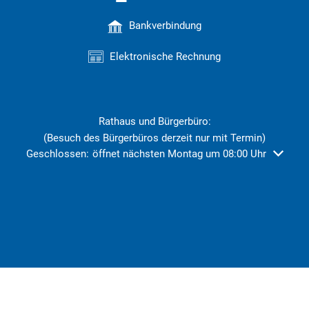
Bankverbindung
Elektronische Rechnung
Rathaus und Bürgerbüro:
(Besuch des Bürgerbüros derzeit nur mit Termin)
Klicken, um weitere Öffnungs- oder Schließzeiten auszublend
Geschlossen:
öffnet nächsten Montag um 08:00 Uhr