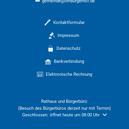
gemeinde@limburgerhof.de
Kontaktformular
Impressum
Datenschutz
Bankverbindung
Elektronische Rechnung
Rathaus und Bürgerbüro:
(Besuch des Bürgerbüros derzeit nur mit Termin)
Klicken, um weitere Öffnungs- oder Schließzeiten ausz
Geschlossen:
öffnet heute um 08:00 Uhr