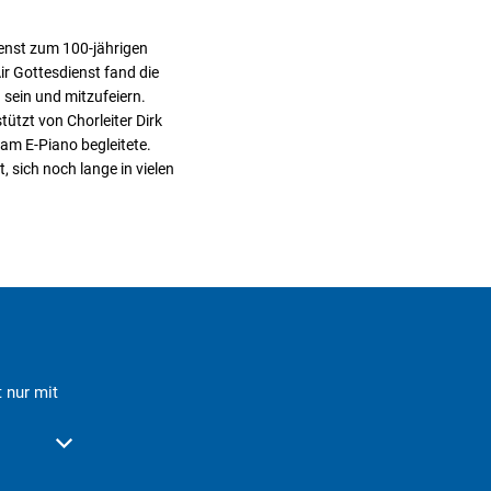
ienst zum 100-jährigen
r Gottesdienst fand die
 sein und mitzufeiern.
ützt von Chorleiter Dirk
am E-Piano begleitete.
 sich noch lange in vielen
 nur mit
der Schließzeiten auszublenden