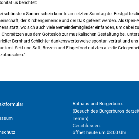
onifatius berichtet:
: bei schönstem Sonnenschein konnte am letzten Sonntag der Festgottesd
inschaft, der Kirchengemeinde und der DJK gefeiert werden. Als Open-Ai
hens statt, wo sich auch viele Gemeindemitglieder einfanden, um dabei zu
n Chorsätzen aus dem Gotteslob zur musikalischen Gestaltung bei, unterst
rleiter Bernhard Schlichter dankenswerterweise spontan vertrat und uns 
k mit Sekt und Saft, Brezeln und Fingerfood nutzten alle die Gelegenheit,
szutauschen."
Rathaus und Bürgerbüro:
aktformular
(Besuch des Bürgerbüros derzeit
ressum
Termin)
Klicken, um weitere Öffnungs- o
Geschlossen:
nschutz
öffnet heute um 08:00 Uhr