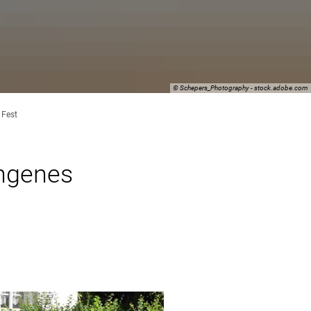
© Schepers_Photography - stock.adobe.com
 Fest
ungenes