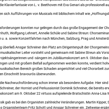
die Klavierfantasie von L. v. Beethoven mit Eva Genari als professionell au
sen sich Aufführungen von Musicals mit biblischem Inhalt wie „Hoffnungs
sforderungen konnten nur gelingen durch das große Engagement der Ch
enhuth, Wolfgang Lehnert, Annelie Schüle und Sabine Streun: Chorsemina
em u. a. sowie Konzertfahrten nach München, Salzburg, Prag und Amster
 überließ Ansgar Schreiner den Platz am Dirigentenpult der Chorgemeins
 musikalischer Leiter vorsteht und gemeinsam mit Sabine Streun als Vors
rojektsängerinnen und -sängern im Jubiläumskonzert am 9. Oktober das
gelingen und mit großem Beifall aufgenommen werden konnte, verdient ho
usikalischen Bereich großen Schaden angerichtet und viel Chorarbeit zum
sen Einschnitt bravourös überwunden.
 die Nachwuchsförderung schon immer als besondere Aufgabe. Hier sin
Schreiner, der Hornist und Perkussionist Dominik Schreiner, die bereits e
skonzert am 9. Oktober 22 virtuos aufspielende Bratschistin Anna-Lisa 
ik gab es bei den Organisten zahlreiche Veränderungen. Martin Kipper, S
das Organistenteam Fritz Schott und Ansgar Schreiner ein. Zeitweise erg