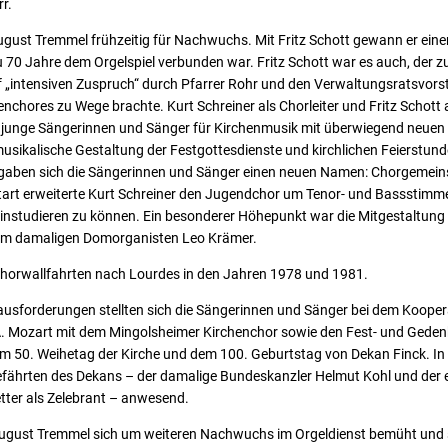
r.
ugust Tremmel frühzeitig für Nachwuchs. Mit Fritz Schott gewann er eine
zu 70 Jahre dem Orgelspiel verbunden war. Fritz Schott war es auch, der
f „intensiven Zuspruch“ durch Pfarrer Rohr und den Verwaltungsratsvor
nchores zu Wege brachte. Kurt Schreiner als Chorleiter und Fritz Schott a
 junge Sängerinnen und Sänger für Kirchenmusik mit überwiegend neuen g
musikalische Gestaltung der Festgottesdienste und kirchlichen Feierstund
 gaben sich die Sängerinnen und Sänger einen neuen Namen: Chorgemeinsc
rt erweiterte Kurt Schreiner den Jugendchor um Tenor- und Bassstimme
nstudieren zu können. Ein besonderer Höhepunkt war die Mitgestaltung
dem damaligen Domorganisten Leo Krämer.
Chorwallfahrten nach Lourdes in den Jahren 1978 und 1981.
usforderungen stellten sich die Sängerinnen und Sänger bei dem Kooper
 Mozart mit dem Mingolsheimer Kirchenchor sowie den Fest- und Gedenk
em 50. Weihetag der Kirche und dem 100. Geburtstag von Dekan Finck. In
efährten des Dekans – der damalige Bundeskanzler Helmut Kohl und der e
ter als Zelebrant – anwesend.
August Tremmel sich um weiteren Nachwuchs im Orgeldienst bemüht und se