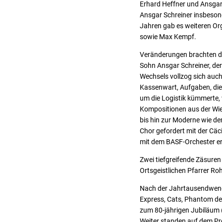
Erhard Heffner und Ansgar
Ansgar Schreiner insbeson
Jahren gab es weiteren O
sowie Max Kempf.
Veränderungen brachten di
Sohn Ansgar Schreiner, der
Wechsels vollzog sich auch
Kassenwart, Aufgaben, die
um die Logistik kümmerte,
Kompositionen aus der Wie
bis hin zur Moderne wie d
Chor gefordert mit der Cäc
mit dem BASF-Orchester er
Zwei tiefgreifende Zäsuren
Ortsgeistlichen Pfarrer Ro
Nach der Jahrtausendwende 
Express, Cats, Phantom der
zum 80-jährigen Jubiläum 
Weiter standen auf dem Pr