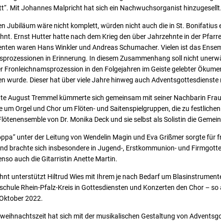
t“. Mit Johannes Malpricht hat sich ein Nachwuchsorganist hinzugesellt
en Jubiläum wäre nicht komplett, würden nicht auch die in St. Bonifatius
nt. Ernst Hutter hatte nach dem Krieg den über Jahrzehnte in der Pfarr
enten waren Hans Winkler und Andreas Schumacher. Vielen ist das Ensemb
msprozessionen in Erinnerung. In diesem Zusammenhang soll nicht unerwä
er Fronleichnamsprozession in den Folgejahren im Geiste gelebter Ökum
urde. Dieser hat über viele Jahre hinweg auch Adventsgottesdienste m
hnte August Tremmel kümmerte sich gemeinsam mit seiner Nachbarin Frau
um Orgel und Chor um Flöten- und Saitenspielgruppen, die zu festlichen
lötenensemble von Dr. Monika Deck und sie selbst als Solistin die Gemei
ppa“ unter der Leitung von Wendelin Magin und Eva Grißmer sorgte für 
d brachte sich insbesondere in Jugend-, Erstkommunion- und Firmgott
enso auch die Gitarristin Anette Martin.
hnt unterstützt Hiltrud Wies mit Ihrem je nach Bedarf um Blasinstrument
schule Rhein-Pfalz-Kreis in Gottesdiensten und Konzerten den Chor – so
Oktober 2022.
rweihnachtszeit hat sich mit der musikalischen Gestaltung von Adventsgo