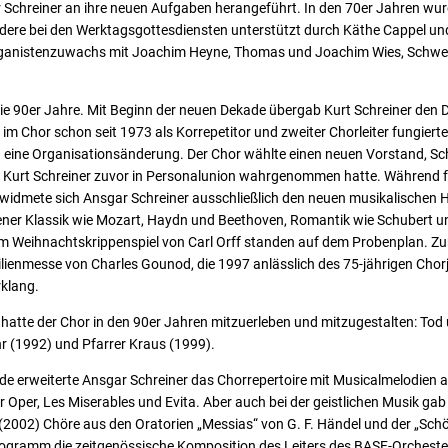
 Schreiner an ihre neuen Aufgaben herangeführt. In den 70er Jahren wur
dere bei den Werktagsgottesdiensten unterstützt durch Käthe Cappel und
rganistenzuwachs mit Joachim Heyne, Thomas und Joachim Wies, Schwes
e 90er Jahre. Mit Beginn der neuen Dekade übergab Kurt Schreiner den D
 im Chor schon seit 1973 als Korrepetitor und zweiter Chorleiter fungier
 eine Organisationsänderung. Der Chor wählte einen neuen Vorstand, Sch
 Kurt Schreiner zuvor in Personalunion wahrgenommen hatte. Während f
 widmete sich Ansgar Schreiner ausschließlich den neuen musikalischen
ner Klassik wie Mozart, Haydn und Beethoven, Romantik wie Schubert u
em Weihnachtskrippenspiel von Carl Orff standen auf dem Probenplan. Zu
ilienmesse von Charles Gounod, die 1997 anlässlich des 75-jährigen Cho
klang.
 hatte der Chor in den 90er Jahren mitzuerleben und mitzugestalten: Tod
hr (1992) und Pfarrer Kraus (1999).
erweiterte Ansgar Schreiner das Chorrepertoire mit Musicalmelodien aus
 Oper, Les Miserables und Evita. Aber auch bei der geistlichen Musik ga
(2002) Chöre aus den Oratorien „Messias“ von G. F. Händel und der „Sch
ogramm die zeitgenössische Komposition des Leiters des BASF-Orcheste