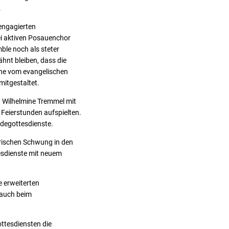
.
 engagierten
ei aktiven Posauenchor
le noch als steter
hnt bleiben, dass die
ene vom evangelischen
itgestaltet.
 Wilhelmine Tremmel mit
 Feierstunden aufspielten.
ndegottesdienste.
frischen Schwung in den
esdienste mit neuem
e erweiterten
 auch beim
ttesdiensten die