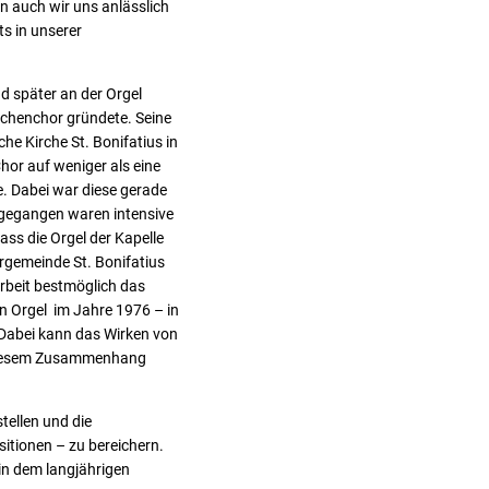
rn auch wir uns anlässlich
s in unserer
 später an der Orgel
rchenchor gründete. Seine
he Kirche St. Bonifatius in
hor auf weniger als eine
e. Dabei war diese gerade
sgegangen waren intensive
ss die Orgel der Kapelle
rrgemeinde St. Bonifatius
beit bestmöglich das
n Orgel im Jahre 1976 – in
Dabei kann das Wirken von
n diesem Zusammenhang
ellen und die
tionen – zu bereichern.
 in dem langjährigen