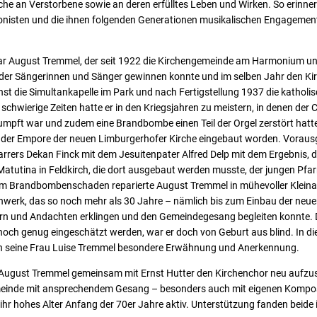
irche an Verstorbene sowie an deren erfülltes Leben und Wirken. So erinne
gonisten und die ihnen folgenden Generationen musikalischen Engagement
r August Tremmel, der seit 1922 die Kirchengemeinde am Harmonium und
, der Sängerinnen und Sänger gewinnen konnte und im selben Jahr den Ki
t die Simultankapelle im Park und nach Fertigstellung 1937 die katholisc
chwierige Zeiten hatte er in den Kriegsjahren zu meistern, in denen der C
umpft war und zudem eine Brandbombe einen Teil der Orgel zerstört hatt
f der Empore der neuen Limburgerhofer Kirche eingebaut worden. Vorau
rers Dekan Finck mit dem Jesuitenpater Alfred Delp mit dem Ergebnis, da
 Matutina in Feldkirch, die dort ausgebaut werden musste, der jungen Pfa
m Brandbombenschaden reparierte August Tremmel in mühevoller Kleinar
nwerk, das so noch mehr als 30 Jahre – nämlich bis zum Einbau der neue
rn und Andachten erklingen und den Gemeindegesang begleiten konnte. 
hoch genug eingeschätzt werden, war er doch von Geburt aus blind. I
ch seine Frau Luise Tremmel besondere Erwähnung und Anerkennung.
August Tremmel gemeinsam mit Ernst Hutter den Kirchenchor neu aufzust
meinde mit ansprechendem Gesang – besonders auch mit eigenen Komposi
 ihr hohes Alter Anfang der 70er Jahre aktiv. Unterstützung fanden beide