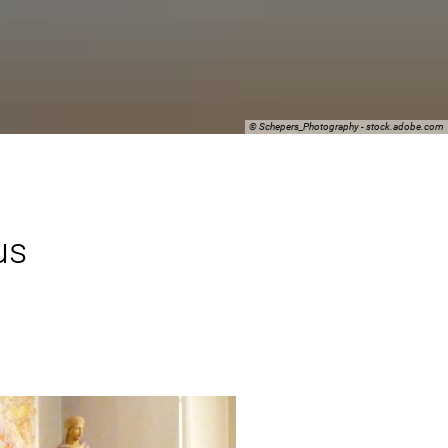
© Schepers_Photography - stock.adobe.com
us