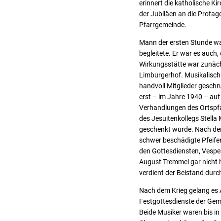
erinnert die katholische K
der Jubiläen an die Prota
Pfarrgemeinde.
Mann der ersten Stunde wa
begleitete. Er war es auch
Wirkungsstätte war zunächs
Limburgerhof. Musikalisch s
handvoll Mitglieder geschr
erst – im Jahre 1940 – au
Verhandlungen des Ortspfar
des Jesuitenkollegs Stella
geschenkt wurde. Nach de
schwer beschädigte Pfeife
den Gottesdiensten, Vespe
August Tremmel gar nicht 
verdient der Beistand dur
Nach dem Krieg gelang es 
Festgottesdienste der Ge
Beide Musiker waren bis in