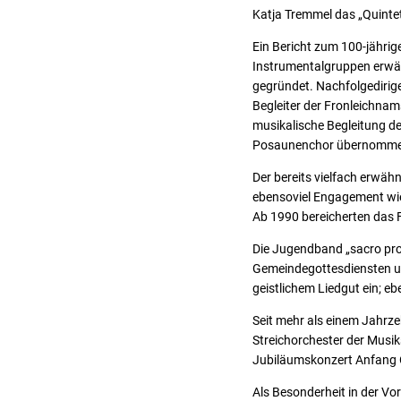
Katja Tremmel das „Quintet
Ein Bericht zum 100-jährig
Instrumentalgruppen erwäh
gegründet. Nachfolgedirig
Begleiter der Fronleichna
musikalische Begleitung d
Posaunenchor übernommen w
Der bereits vielfach erwä
ebensoviel Engagement wie 
Ab 1990 bereicherten das F
Die Jugendband „sacro pro
Gemeindegottesdiensten un
geistlichem Liedgut ein; eb
Seit mehr als einem Jahrze
Streichorchester der Musik
Jubiläumskonzert Anfang 
Als Besonderheit in der Vo