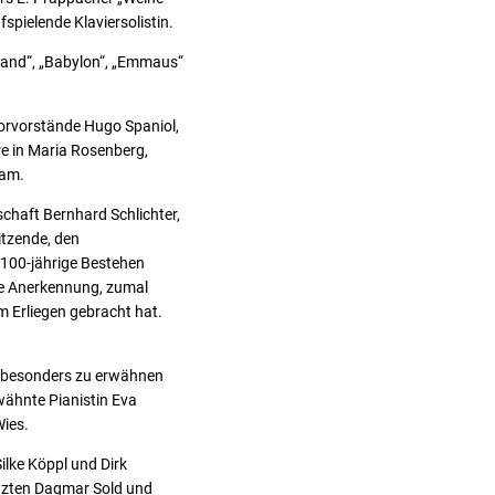
fspielende Klaviersolistin.
land“, „Babylon“, „Emmaus“
orvorstände Hugo Spaniol,
re in Maria Rosenberg,
dam.
chaft Bernhard Schlichter,
itzende, den
 100-jährige Bestehen
he Anerkennung, zumal
 Erliegen gebracht hat.
d besonders zu erwähnen
rwähnte Pianistin Eva
Wies.
ilke Köppl und Dirk
änzten Dagmar Sold und