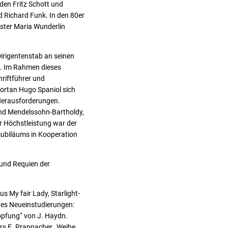
den Fritz Schott und
 Richard Funk. In den 80er
ter Maria Wunderlin
irigentenstab an seinen
te. Im Rahmen dieses
riftführer und
ortan Hugo Spaniol sich
 Herausforderungen.
nd Mendelssohn-Bartholdy,
r Höchstleistung war der
rjubiläums in Kooperation
 und Requien der
 My fair Lady, Starlight-
b es Neueinstudierungen:
öpfung“ von J. Haydn.
rs E. Prappacher „Weihe