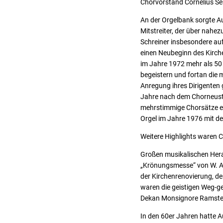
Chorvorstand Cornelius Ser
An der Orgelbank sorgte A
Mitstreiter, der über nahe
Schreiner insbesondere au
einen Neubeginn des Kirche
im Jahre 1972 mehr als 50
begeistern und fortan die 
Anregung ihres Dirigenten
Jahre nach dem Chorneusta
mehrstimmige Chorsätze ei
Orgel im Jahre 1976 mit 
Weitere Highlights waren 
Großen musikalischen Hera
„Krönungsmesse“ von W. A.
der Kirchenrenovierung, d
waren die geistigen Weg-g
Dekan Monsignore Ramstet
In den 60er Jahren hatte 