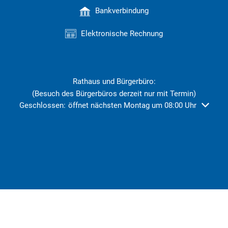
Bankverbindung
Elektronische Rechnung
Rathaus und Bürgerbüro:
(Besuch des Bürgerbüros derzeit nur mit Termin)
Klicken, um weitere Öffnungs- oder Schließzeiten auszublend
Geschlossen:
öffnet nächsten Montag um 08:00 Uhr