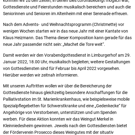
konnten wir zu den Zeiten, in denen dies coronabedingt möglich war,
Gottesdienste und Feierstunden musikalisch bereichern und auch die
Seniorinnen und Senioren im Altenheim mit einer Serenade erfreuen.
Nach dem Advents- und Weihnachtsprogramm (Christmette) vor
wenigen Wochen starten wir in das neue Jahr mit einer Kantate von
Klaus Heizmann. Das Thema dieser Komposition kann gerade für das
neue Jahr passender nicht sein: „Machet die Tore weit“.
Damit werden wir den Vorabendgottesdienst in Limburgerhof am 29.
Januar 2022, 18.00 Uhr, musikalisch begleiten; weitere Gestaltungen
von Gottesdiensten sind für Februar bis April 2022 vorgesehen.
Hierüber werden wir zeitnah informieren.
Mit unseren Auftritten wollen wir über die Bereicherung der
Gottesdienste hinaus gleichzeitig besondere Anschaffungen für die
Palliativstation im St. Marienkrankenhaus, wie beispielsweise mobile
Spezialpflegebetten für Schwerstkranke und eine „Gedenkecke“ für
Angehörige von Verstorbenen, unterstützen und um Spenden
werben. Für diese Aktion konnten wir das Weingut Merkel in
Kleinniedesheim gewinnen. Jeweils nach den Gottesdiensten bietet
der Förderverein Prosecco dieses Weingutes mit der situativ