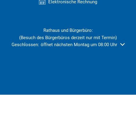
Elektronische Rechnung
Rathaus und Bürgerbüro:
(Besuch des Bürgerbüros derzeit nur mit Termin)
Klicken, um weitere Öffnungs- oder Schließzeiten auszublend
Geschlossen:
öffnet nächsten Montag um 08:00 Uhr