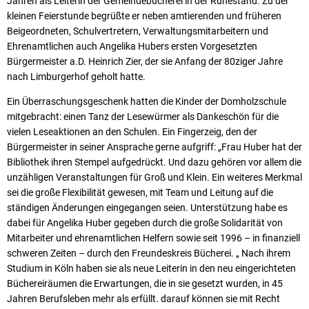
Jahren als Leiterin der Gemeindebücherei in der Ruhestand. Zu der
kleinen Feierstunde begrüßte er neben amtierenden und früheren
Beigeordneten, Schulvertretern, Verwaltungsmitarbeitern und
Ehrenamtlichen auch Angelika Hubers ersten Vorgesetzten
Bürgermeister a.D. Heinrich Zier, der sie Anfang der 80ziger Jahre
nach Limburgerhof geholt hatte.
Ein Überraschungsgeschenk hatten die Kinder der Domholzschule
mitgebracht: einen Tanz der Lesewürmer als Dankeschön für die
vielen Leseaktionen an den Schulen. Ein Fingerzeig, den der
Bürgermeister in seiner Ansprache gerne aufgriff: „Frau Huber hat der
Bibliothek ihren Stempel aufgedrückt. Und dazu gehören vor allem die
unzähligen Veranstaltungen für Groß und Klein. Ein weiteres Merkmal
sei die große Flexibilität gewesen, mit Team und Leitung auf die
ständigen Änderungen eingegangen seien. Unterstützung habe es
dabei für Angelika Huber gegeben durch die große Solidarität von
Mitarbeiter und ehrenamtlichen Helfern sowie seit 1996 – in finanziell
schweren Zeiten – durch den Freundeskreis Bücherei. „ Nach ihrem
Studium in Köln haben sie als neue Leiterin in den neu eingerichteten
Büchereiräumen die Erwartungen, die in sie gesetzt wurden, in 45
Jahren Berufsleben mehr als erfüllt. darauf können sie mit Recht