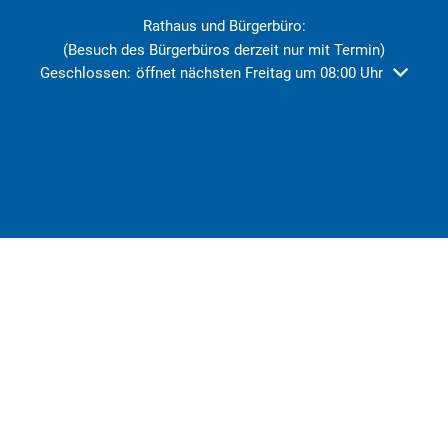
Rathaus und Bürgerbüro:
(Besuch des Bürgerbüros derzeit nur mit Termin)
Klicken, um weitere Öffnungs- oder Schließzeiten auszublend
Geschlossen:
öffnet nächsten Freitag um 08:00 Uhr