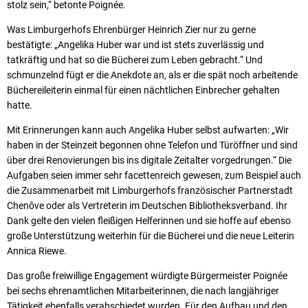
stolz sein,“ betonte Poignée.
Was Limburgerhofs Ehrenbürger Heinrich Zier nur zu gerne
bestätigte: „Angelika Huber war und ist stets zuverlässig und
tatkräftig und hat so die Bücherei zum Leben gebracht.“ Und
schmunzelnd fügt er die Anekdote an, als er die spät noch arbeitende
Büchereileiterin einmal für einen nächtlichen Einbrecher gehalten
hatte.
Mit Erinnerungen kann auch Angelika Huber selbst aufwarten: „Wir
haben in der Steinzeit begonnen ohne Telefon und Türöffner und sind
über drei Renovierungen bis ins digitale Zeitalter vorgedrungen.“ Die
Aufgaben seien immer sehr facettenreich gewesen, zum Beispiel auch
die Zusammenarbeit mit Limburgerhofs französischer Partnerstadt
Chenôve oder als Vertreterin im Deutschen Bibliotheksverband. Ihr
Dank gelte den vielen fleißigen Helferinnen und sie hoffe auf ebenso
große Unterstützung weiterhin für die Bücherei und die neue Leiterin
Annica Riewe.
Das große freiwillige Engagement würdigte Bürgermeister Poignée
bei sechs ehrenamtlichen Mitarbeiterinnen, die nach langjähriger
Tätigkeit ebenfalls verabschiedet wurden. Für den Aufbau und den