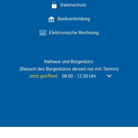
Datenschutz
Bankverbindung
Elektronische Rechnung
Rathaus und Bürgerbüro:
(Besuch des Bürgerbüros derzeit nur mit Termin)
Klicken, um weitere Öffnungs- oder Schließzeiten aus
Jetzt geöffnet:
08:00
-
12:30
Uhr
Von 08:00 bis 12