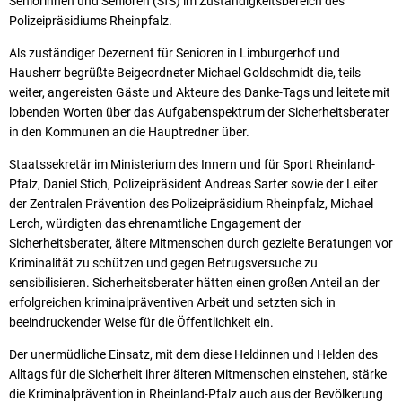
Seniorinnen und Senioren (SfS) im Zuständigkeitsbereich des
Polizeipräsidiums Rheinpfalz.
Als zuständiger Dezernent für Senioren in Limburgerhof und
Hausherr begrüßte Beigeordneter Michael Goldschmidt die, teils
weiter, angereisten Gäste und Akteure des Danke-Tags und leitete mit
lobenden Worten über das Aufgabenspektrum der Sicherheitsberater
in den Kommunen an die Hauptredner über.
Staatssekretär im Ministerium des Innern und für Sport Rheinland-
Pfalz, Daniel Stich, Polizeipräsident Andreas Sarter sowie der Leiter
der Zentralen Prävention des Polizeipräsidium Rheinpfalz, Michael
Lerch, würdigten das ehrenamtliche Engagement der
Sicherheitsberater, ältere Mitmenschen durch gezielte Beratungen vor
Kriminalität zu schützen und gegen Betrugsversuche zu
sensibilisieren. Sicherheitsberater hätten einen großen Anteil an der
erfolgreichen kriminalpräventiven Arbeit und setzten sich in
beeindruckender Weise für die Öffentlichkeit ein.
Der unermüdliche Einsatz, mit dem diese Heldinnen und Helden des
Alltags für die Sicherheit ihrer älteren Mitmenschen einstehen, stärke
die Kriminalprävention in Rheinland-Pfalz auch aus der Bevölkerung