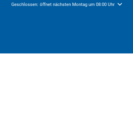
Klicken, um weitere Öffnungs- oder Schließzeiten auszublend
Geschlossen:
öffnet nächsten Montag um 08:00 Uhr