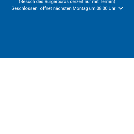
(Besuch des Bürgerbüros derzeit nur mit Termin)
Klicken, um weitere Öffnungs- oder Schließzeiten auszublend
Geschlossen:
öffnet nächsten Montag um 08:00 Uhr