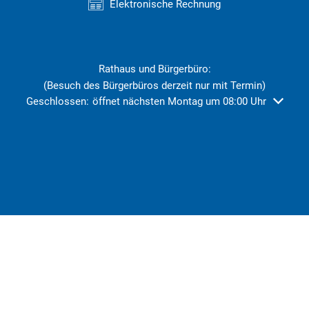
Elektronische Rechnung
Rathaus und Bürgerbüro:
(Besuch des Bürgerbüros derzeit nur mit Termin)
Klicken, um weitere Öffnungs- oder Schließzeiten auszublend
Geschlossen:
öffnet nächsten Montag um 08:00 Uhr