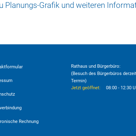
u Planungs-Grafik und weiteren Informat
Rathaus und Bürgerbüro:
aktformular
(Besuch des Bürgerbüros derzeit
ressum
Termin)
Klicken, um weitere Öffnungs- o
Jetzt geöffnet:
08:00
-
12:30
U
nschutz
verbindung
tronische Rechnung