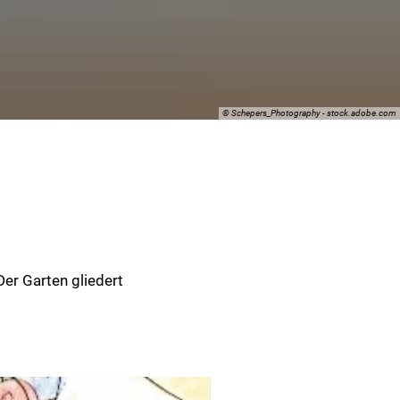
© Schepers_Photography - stock.adobe.com
Der Garten gliedert