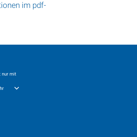
ionen im pdf-
 nur mit
der Schließzeiten auszublenden
hr
Von 08:00 bis 12:30 Uhr