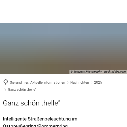
© Schepers_Photography - stock.adobe.com
Sie sind hier:
Aktuelle Informationen
Nachrichten
2025
Ganz schön „helle“
Ganz schön „helle“
Intelligente Straßenbeleuchtung im
Ostpreußenring/Pommernring