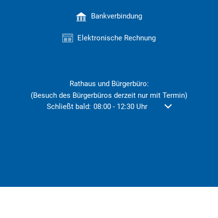
Bankverbindung
Elektronische Rechnung
Rathaus und Bürgerbüro:
(Besuch des Bürgerbüros derzeit nur mit Termin)
Klicken, um weitere Öffnungs- oder Schließzeiten au
Schließt bald:
08:00
-
12:30
Uhr
Von 08:00 bis 12: