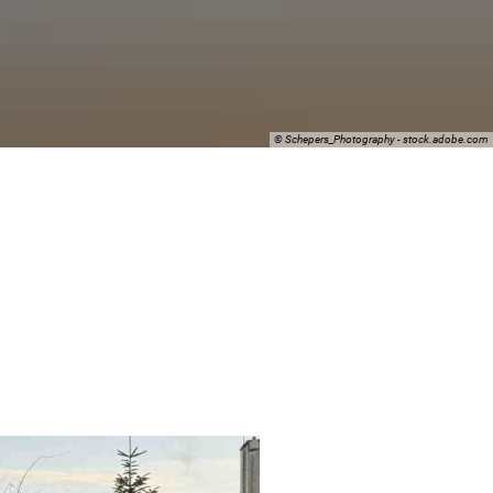
© Schepers_Photography - stock.adobe.com