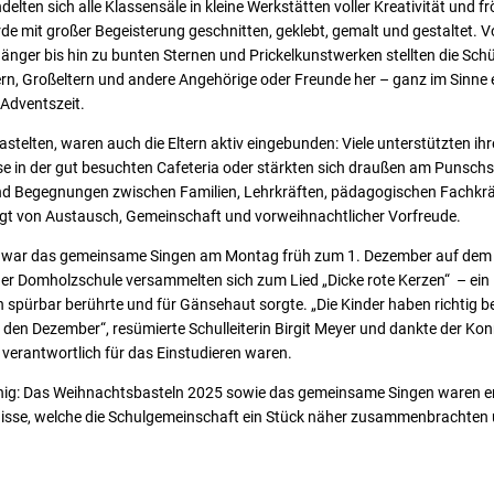
lten sich alle Klassensäle in kleine Werkstätten voller Kreativität und f
e mit großer Begeisterung geschnitten, geklebt, gemalt und gestaltet. 
nger bis hin zu bunten Sternen und Prickelkunstwerken stellten die Schü
tern, Großeltern und andere Angehörige oder Freunde her – ganz im Sinn
 Adventszeit.
astelten, waren auch die Eltern aktiv eingebunden: Viele unterstützten ihr
e in der gut besuchten Cafeteria oder stärkten sich draußen am Punschs
d Begegnungen zwischen Familien, Lehrkräften, pädagogischen Fachkräf
t von Austausch, Gemeinschaft und vorweihnachtlicher Vorfreude.
 war das gemeinsame Singen am Montag früh zum 1. Dezember auf dem S
der Domholzschule versammelten sich zum Lied „Dicke rote Kerzen“ – ein
 spürbar berührte und für Gänsehaut sorgte. „Die Kinder haben richtig 
 den Dezember“, resümierte Schulleiterin Birgit Meyer und dankte der Kon
 verantwortlich für das Einstudieren waren.
inig: Das Weihnachtsbasteln 2025 sowie das gemeinsame Singen waren e
isse, welche die Schulgemeinschaft ein Stück näher zusammenbrachten 