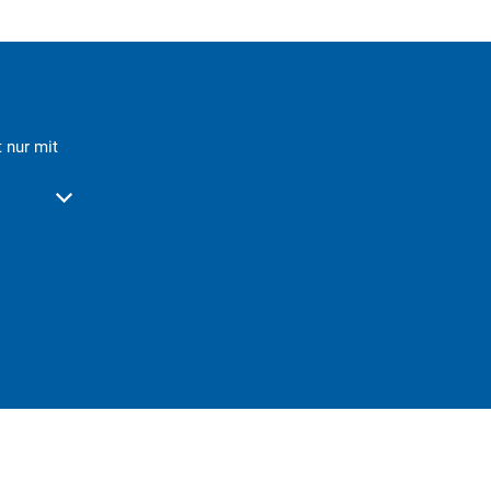
 nur mit
der Schließzeiten auszublenden