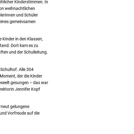
röhlicher Kinderstimmen. In
Von weihnachtlichen
lerinnen und Schüler
e eines gemeinsamen
e Kinder in den Klassen,
tand. Dort kam es zu
ten und der Schulleitung.
chulhof. Alle 304
 Moment, der die Kinder
beseelt gesungen – das war
rektorin Jennifer Kopf
rneut gelungene
und Vorfreude auf die