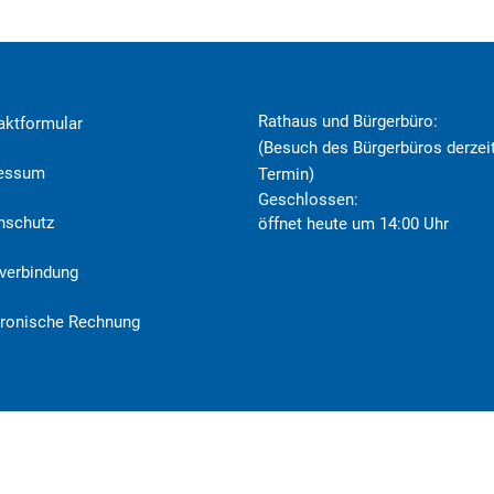
Rathaus und Bürgerbüro:
aktformular
(Besuch des Bürgerbüros derzeit
ressum
Termin)
Klicken, um weitere Öffnungs- o
Geschlossen:
nschutz
öffnet heute um 14:00 Uhr
verbindung
tronische Rechnung