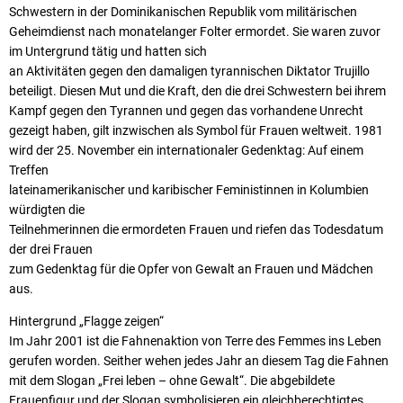
Schwestern in der Dominikanischen Republik vom militärischen
Geheimdienst nach monatelanger Folter ermordet. Sie waren zuvor
im Untergrund tätig und hatten sich
an Aktivitäten gegen den damaligen tyrannischen Diktator Trujillo
beteiligt. Diesen Mut und die Kraft, den die drei Schwestern bei ihrem
Kampf gegen den Tyrannen und gegen das vorhandene Unrecht
gezeigt haben, gilt inzwischen als Symbol
für Frauen weltweit. 1981
wird der 25. November ein internationaler Gedenktag: Auf einem
Treffen
lateinamerikanischer und karibischer Feministinnen in Kolumbien
würdigten die
Teilnehmerinnen die ermordeten Frauen und riefen das Todesdatum
der drei Frauen
zum Gedenktag für die Opfer von Gewalt an Frauen und Mädchen
aus.
Hintergrund „Flagge zeigen“
Im Jahr 2001 ist die Fahnenaktion von Terre des Femmes ins Leben
gerufen worden. Seither wehen jedes Jahr an diesem Tag die Fahnen
mit dem Slogan „Frei leben – ohne Gewalt“. Die abgebildete
Frauenfigur und der Slogan symbolisieren ein gleichberechtigtes,