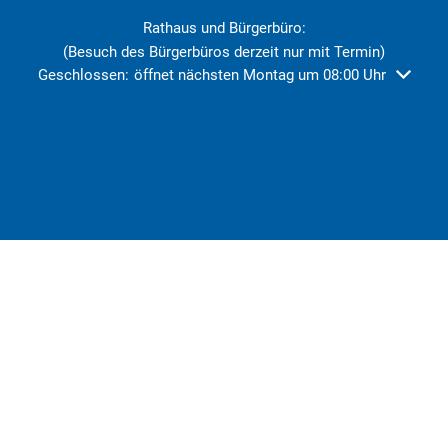
Rathaus und Bürgerbüro:
(Besuch des Bürgerbüros derzeit nur mit Termin)
Klicken, um weitere Öffnungs- oder Schließzeiten auszublend
Geschlossen:
öffnet nächsten Montag um 08:00 Uhr