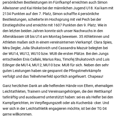
persönlichen Bestleistungen im Fünfkampf erreichten auch Simon
Allwissner und Kai Hinke bei der männlichen Jugend U18. Kai kam mit
2134 Punkten auf den 7. Platz, Simon schaffte 4 persönliche
Bestleistungen, scheiterte im Hochsprung mit viel Pech bei der
Einstiegshöhe und erreichte mit 1607 Punkten den 9. Platz. Wie in
den letzten beiden Jahren konnte sich unser Nachwuchs in den
Altersklassen U8 bis U14 am Montag beweisen. 35 Athletinnen und
Athleten maßen sich in einem vereinsinternen Vierkampf. Clara Spies,
Mira Degler, Julia Shukatovich und Cassandra Mazuir belegten bei
der WU14, WU12, WU10 bzw. WU8 die ersten Plätze. Bei den Jungs
entschieden Enis Callaki, Marius Rau, Timofej Shukatovich und Luis
Edinger die MU14, MU12, MU10 bzw. MU8 für sich. Neben den sehr
guten Leistungen haben sie gespannt die Pfingstmehrkämpfe
verfolgt und das Teilnehmerfeld sportlich angefeuert. Chapeau!
Ganz herzlichen Dank an alle helfenden Hände von Eltern, ehemaligen
Leichtathleten, Trainern und Vereinsangehörigen, die den Wettkampf
tatkräftig und ausdauernd unterstützt haben: sei es als Helfer bei den
Kampfgerichten, im Verpflegungszelt oder als Kuchenbä- cker. Und
wer sich in der Leichtathletik engagieren möchte, ist bei der TG 04
gerne willkommen.