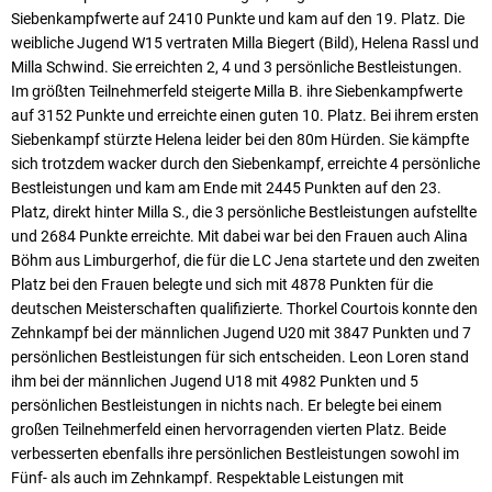
Siebenkampfwerte auf 2410 Punkte und kam auf den 19. Platz. Die
weibliche Jugend W15 vertraten Milla Biegert (Bild), Helena Rassl und
Milla Schwind. Sie erreichten 2, 4 und 3 persönliche Bestleistungen.
Im größten Teilnehmerfeld steigerte Milla B. ihre Siebenkampfwerte
auf 3152 Punkte und erreichte einen guten 10. Platz. Bei ihrem ersten
Siebenkampf stürzte Helena leider bei den 80m Hürden. Sie kämpfte
sich trotzdem wacker durch den Siebenkampf, erreichte 4 persönliche
Bestleistungen und kam am Ende mit 2445 Punkten auf den 23.
Platz, direkt hinter Milla S., die 3 persönliche Bestleistungen aufstellte
und 2684 Punkte erreichte. Mit dabei war bei den Frauen auch Alina
Böhm aus Limburgerhof, die für die LC Jena startete und den zweiten
Platz bei den Frauen belegte und sich mit 4878 Punkten für die
deutschen Meisterschaften qualifizierte. Thorkel Courtois konnte den
Zehnkampf bei der männlichen Jugend U20 mit 3847 Punkten und 7
persönlichen Bestleistungen für sich entscheiden. Leon Loren stand
ihm bei der männlichen Jugend U18 mit 4982 Punkten und 5
persönlichen Bestleistungen in nichts nach. Er belegte bei einem
großen Teilnehmerfeld einen hervorragenden vierten Platz. Beide
verbesserten ebenfalls ihre persönlichen Bestleistungen sowohl im
Fünf- als auch im Zehnkampf. Respektable Leistungen mit