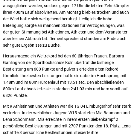
ausgeglichen werden, so dass gegen 17 Uhr die letzten Zehnkämpfer
ihren 400m Lauf absolvierten. Am Montag blieb es trocken und auch
der Wind hatte sich weitgehend beruhigt. Lediglich die hohe
Beteiligung sorgte an manchen Stationen für Verzögerungen, was
der guten Stimmung bei Athletinnen, Athleten und dem Veranstalter
aber keinen Abbruch tat. Dementsprechend standen am Ende auch
sehr gute Ergebnisse zu Buche.
Herausragend ein Weltrekord bei den 60-jährigen Frauen. Barbara
Gähling von der Sporthochschule Köln übertraf die bisherige
Bestleistung um 600 Punkte und pulverisierte den alten Rekord
förmlich. Ihre besten Leistungen hatte sie dabei im Hochsprung mit
1,48m und im 80m Hürdenlauf mit 13,51 sec. Den abschließenden
800m Lauf absolvierte sie in starken 2:41,03 min und kam somit auf
6826 Punkte.
Mit 9 Athletinnen und Athleten war die TG 04 Limburgerhof sehr stark
vertreten. In der weiblichen Jugend W15 starteten Mia Baumann und
Lena Schönmann. Mia erreichte in ihrem ersten Siebenkampf 2
persönliche Bestleistungen und mit 2707 Punkten den 18. Platz, Lena
schaffte 3 persönliche Bestleistungen, steigerte ihre