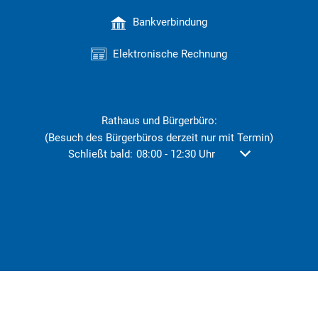
Bankverbindung
Elektronische Rechnung
Rathaus und Bürgerbüro:
(Besuch des Bürgerbüros derzeit nur mit Termin)
Klicken, um weitere Öffnungs- oder Schließzeiten au
Schließt bald:
08:00
-
12:30
Uhr
Von 08:00 bis 12: