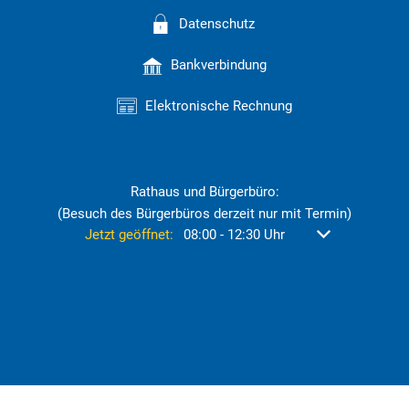
Datenschutz
Bankverbindung
Elektronische Rechnung
Rathaus und Bürgerbüro:
(Besuch des Bürgerbüros derzeit nur mit Termin)
Klicken, um weitere Öffnungs- oder Schließzeiten aus
Jetzt geöffnet:
08:00
-
12:30
Uhr
Von 08:00 bis 12