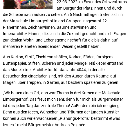
22.03.2022 im Foyer des Ortszentrums
am Burgunder Platz innen und durch
die Scheibe nach außen zu sehen. An 6 Nachmittagen trafen sich in
der Malschule Limburgerhof in drei Gruppen insgesamt 22
Planer*innen, Zeichner*innen, Baumeister*innen und
Innenarchitekt*innen, die sich in die Zukunft gedacht und sich Fragen
zur idealen Wohn- und Lebensgemeinschaft für die bis dahin auf
mehreren Planeten lebendenden Wesen gestellt haben.
Aus Karton, Stoff, Tischtennisbällen, Korken, Fäden, farbigem
Büttenpapier, Stiften, Scheren und jeder Menge Heißkleber entstand
das Modell einer Architektur für das Jahr 4044, in der alle
Besuchenden eingeladen sind, mit den Augen durch Räume, auf
Etagen, über Treppen, in Gärten, auf Dächern spazieren zu gehen.
„Wir bauen einen Ort, das war Thema in drei Kursen der Malschule
Limburgerhof. Das freut mich sehr, denn für mich als Bürgermeister
ist das jeden Tag das zentrale Thema! Außerdem bin ich neugierig.
Denn aus den Ideen, Wünschen und Träumen der jungen Künstler
können auch wir erwachsenen „Planungs-Profis“ bestimmt etwas
lernen.“ meint Bürgermeister Andreas Poignée.