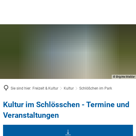
© Brigitte Melder
Sie sind hier:
Freizeit & Kultur
Kultur
Schlößchen im Park
Schlößchen
Kultur im Schlösschen - Termine und
im
Veranstaltungen
Park