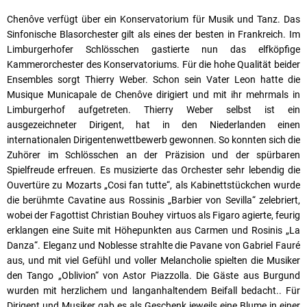
Chenôve verfügt über ein Konservatorium für Musik und Tanz. Das
Sinfonische Blasorchester gilt als eines der besten in Frankreich. Im
Limburgerhofer Schlösschen gastierte nun das elfköpfige
Kammerorchester des Konservatoriums. Für die hohe Qualität beider
Ensembles sorgt Thierry Weber. Schon sein Vater Leon hatte die
Musique Municapale de Chenôve dirigiert und mit ihr mehrmals in
Limburgerhof aufgetreten. Thierry Weber selbst ist ein
ausgezeichneter Dirigent, hat in den Niederlanden einen
internationalen Dirigentenwettbewerb gewonnen. So konnten sich die
Zuhörer im Schlösschen an der Präzision und der spürbaren
Spielfreude erfreuen. Es musizierte das Orchester sehr lebendig die
Ouvertüre zu Mozarts „Cosi fan tutte“, als Kabinettstückchen wurde
die berühmte Cavatine aus Rossinis „Barbier von Sevilla“ zelebriert,
wobei der Fagottist Christian Bouhey virtuos als Figaro agierte, feurig
erklangen eine Suite mit Höhepunkten aus Carmen und Rosinis „La
Danza“. Eleganz und Noblesse strahlte die Pavane von Gabriel Fauré
aus, und mit viel Gefühl und voller Melancholie spielten die Musiker
den Tango „Oblivion“ von Astor Piazzolla. Die Gäste aus Burgund
wurden mit herzlichem und langanhaltendem Beifall bedacht.. Für
Dirigent und Musiker gab es als Geschenk jeweils eine Blume in einer