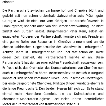
erinnern.
Die Partnerschaft zwischen Limburgerhof und Chenôve blüht und
gedeiht seit nun schon dreieinhalb Jahrzehnten aufs Prächtigste.
Getragen wird sie nicht nur vom rührigen Partnerschaftsverein in
Limburgerhof, sondern auch von der Gemeindeverwaltung und nicht
zuletzt den Bürgern selbst. Bürgermeister Peter Kern, selbst ein
engagierter Förderer der Partnerschaft, konnte sich mit Freude an
eine ganze Reihe von Besuchen in Chenôve erinnern und an die
ebenso zahlreichen Gegenbesuche der Chenôver in Limburgerhof.
Achtzig Jahre ist Limburgerhof alt, und über fast schon die Hälfte
dieser Zeit existiert, die Partnerschaft merkte er an. Diese
Partnerschaft hat sich zu einer echten Freundschaft ausgewachsen.
Er freue sich, das Orchester des Konservatoriums von Chenôve nun
auch in Limburgerhof zu hören. Bei seinem letzten Besuch in Burgund
konnte er sich schon vom hohen Niveau des Ensembles überzeugen.
Der erste Beigeordnete Chenôves, Philippe Singer, würdigte ebenfalls
die lange Freundschaft. Den beiden Herren hilfreich zur Seite stand
einmal mehr Hannelore Cenefels, die als Dolmetscherin und
charmante Moderatorin agierte – seit vielen Jahren unermüdlicher
Motor der Partnerschaft von französischer Seite aus.