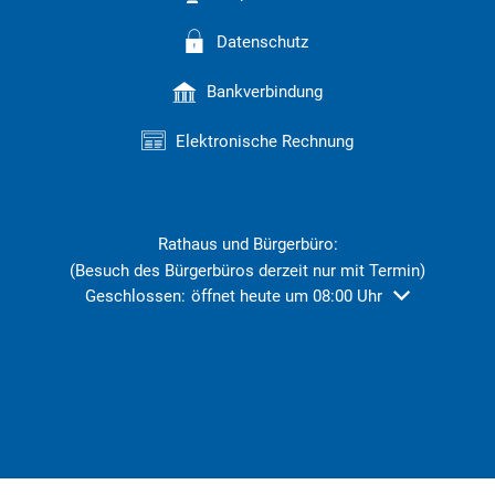
Datenschutz
Bankverbindung
Elektronische Rechnung
Rathaus und Bürgerbüro:
(Besuch des Bürgerbüros derzeit nur mit Termin)
Klicken, um weitere Öffnungs- oder Schließzeiten ausz
Geschlossen:
öffnet heute um 08:00 Uhr