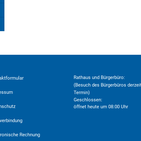
Rathaus und Bürgerbüro:
aktformular
(Besuch des Bürgerbüros derzeit
ressum
Termin)
Klicken, um weitere Öffnungs- o
Geschlossen:
nschutz
öffnet heute um 08:00 Uhr
verbindung
tronische Rechnung