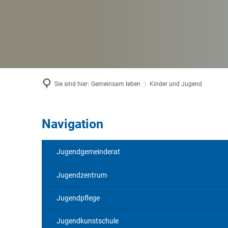
Sie sind hier:
Gemeinsam leben
Kinder und Jugend
Navigation
Kinder
und
Jugendgemeinderat
Jugend
Jugendzentrum
Jugendpflege
Jugendkunstschule