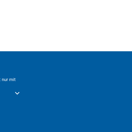
 nur mit
der Schließzeiten auszublenden