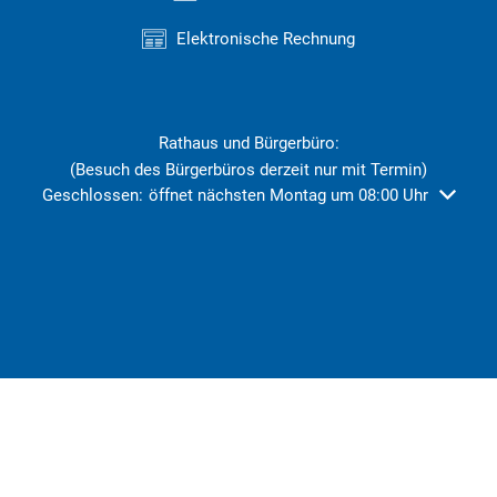
Elektronische Rechnung
Rathaus und Bürgerbüro:
(Besuch des Bürgerbüros derzeit nur mit Termin)
Klicken, um weitere Öffnungs- oder Schließzeiten auszublend
Geschlossen:
öffnet nächsten Montag um 08:00 Uhr