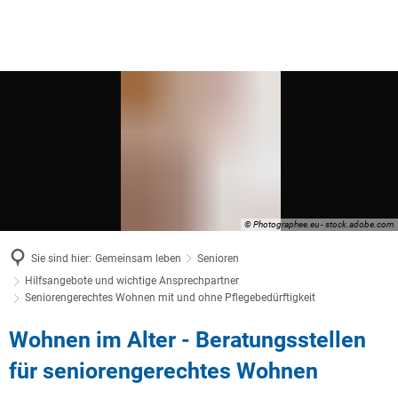
© Photographee.eu - stock.adobe.com
Sie sind hier:
Gemeinsam leben
Senioren
Hilfsangebote und wichtige Ansprechpartner
Seniorengerechtes Wohnen mit und ohne Pflegebedürftigkeit
Seniorengerechtes
Wohnen im Alter - Beratungsstellen
Wohnen
für seniorengerechtes Wohnen