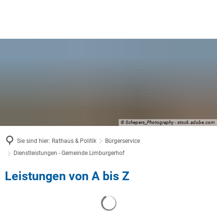
© Schepers_Photography - stock.adobe.com
Sie sind hier:
Rathaus & Politik
Bürgerservice
Dienstleistungen - Gemeinde Limburgerhof
Dienstleistungen
Leistungen von A bis Z
-
Suchergebnisse werden geladen
Gemeinde