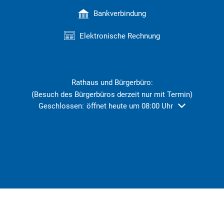
Bankverbindung
Elektronische Rechnung
Rathaus und Bürgerbüro:
(Besuch des Bürgerbüros derzeit nur mit Termin)
Klicken, um weitere Öffnungs- oder Schließzeiten ausz
Geschlossen:
öffnet heute um 08:00 Uhr