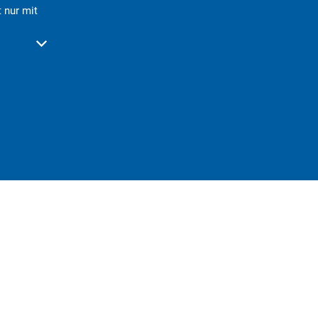
 nur mit
der Schließzeiten auszublenden