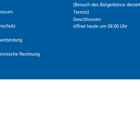
(Besuch des Bürgerbüros derzeit
ressum
Termin)
Klicken, um weitere Öffnungs- o
Geschlossen:
nschutz
öffnet heute um 08:00 Uhr
verbindung
tronische Rechnung