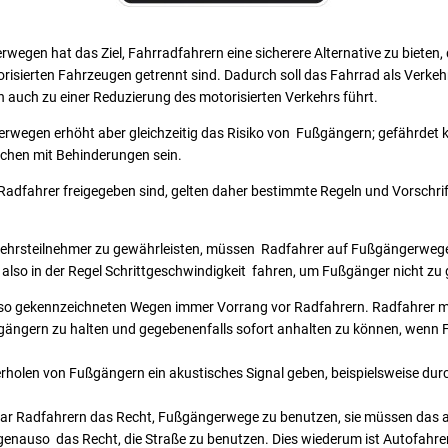
wegen hat das Ziel, Fahrradfahrern eine sicherere Alternative zu bieten, 
sierten Fahrzeugen getrennt sind. Dadurch soll das Fahrrad als Verkehrs
auch zu einer Reduzierung des motorisierten Verkehrs führt.
rwegen erhöht aber gleichzeitig das Risiko von Fußgängern; gefährdet k
chen mit Behinderungen sein.
fahrer freigegeben sind, gelten daher bestimmte Regeln und Vorschrifte
erkehrsteilnehmer zu gewährleisten, müssen Radfahrer auf Fußgängerwege
 also in der Regel Schrittgeschwindigkeit fahren, um Fußgänger nicht zu
so gekennzeichneten Wegen immer Vorrang vor Radfahrern. Radfahrer m
ngern zu halten und gegebenenfalls sofort anhalten zu können, wenn 
rholen von Fußgängern ein akustisches Signal geben, beispielsweise durc
ar Radfahrern das Recht, Fußgängerwege zu benutzen, sie müssen das ab
enauso das Recht, die Straße zu benutzen. Dies wiederum ist Autofahrer