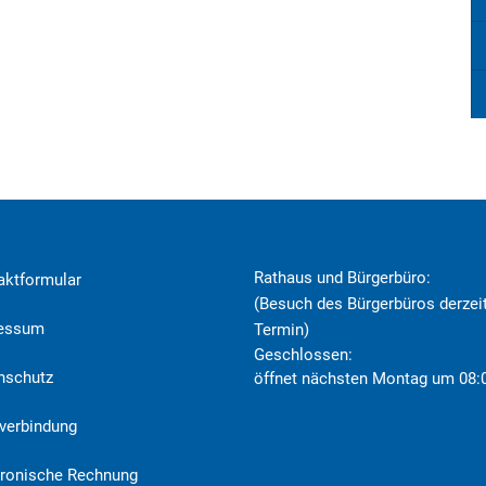
Rathaus und Bürgerbüro:
aktformular
(Besuch des Bürgerbüros derzeit
ressum
Termin)
Klicken, um weitere Öffnungs- o
Geschlossen:
nschutz
öffnet nächsten Montag um 08:
verbindung
tronische Rechnung