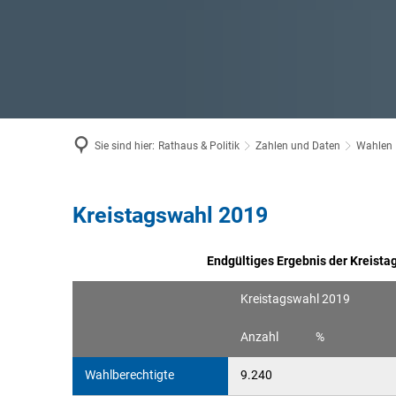
Sie sind hier:
Rathaus & Politik
Zahlen und Daten
Wahlen
Kreistagswahl 2019
Kreistagswahl
2019
Endgültiges Ergebnis der Kreist
Kreistagswahl 2019
Anzahl
%
Wahlberechtigte
9.240