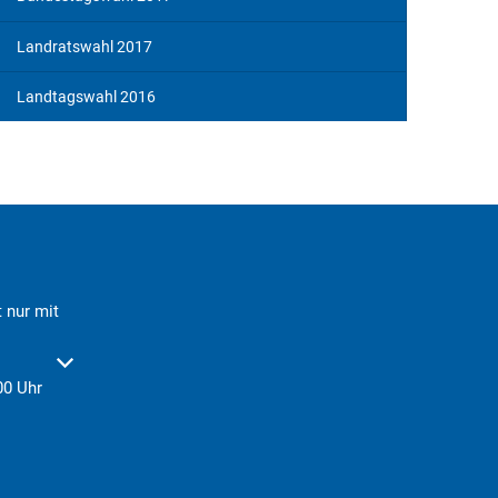
Landratswahl 2017
Landtagswahl 2016
 nur mit
der Schließzeiten auszublenden
00 Uhr