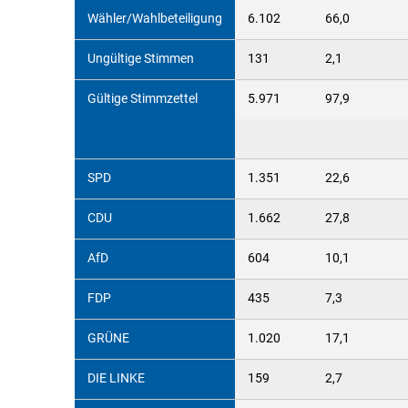
Wähler/Wahlbeteiligung
6.102
66,0
Ungültige Stimmen
131
2,1
Gültige Stimmzettel
5.971
97,9
SPD
1.351
22,6
CDU
1.662
27,8
AfD
604
10,1
FDP
435
7,3
GRÜNE
1.020
17,1
DIE LINKE
159
2,7