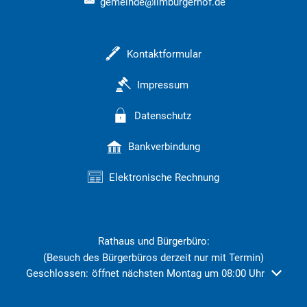
gemeinde@limburgerhof.de
Kontaktformular
Impressum
Datenschutz
Bankverbindung
Elektronische Rechnung
Rathaus und Bürgerbüro:
(Besuch des Bürgerbüros derzeit nur mit Termin)
Klicken, um weitere Öffnungs- oder Schließzeiten auszublend
Geschlossen:
öffnet nächsten Montag um 08:00 Uhr