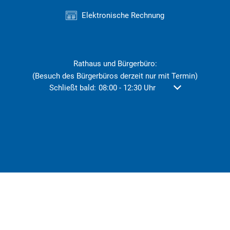
Elektronische Rechnung
Rathaus und Bürgerbüro:
(Besuch des Bürgerbüros derzeit nur mit Termin)
Klicken, um weitere Öffnungs- oder Schließzeiten au
Schließt bald:
08:00
-
12:30
Uhr
Von 08:00 bis 12: