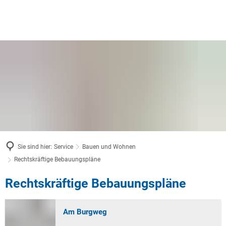
Sie sind hier:
Service
Bauen und Wohnen
Rechtskräftige Bebauungspläne
Rechtskräftige
Rechtskräftige Bebauungspläne
Bebauungspläne
Am Burgweg