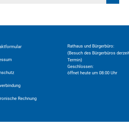
Rathaus und Bürgerbüro:
aktformular
(Besuch des Bürgerbüros derzeit
ressum
Termin)
Klicken, um weitere Öffnungs- o
Geschlossen:
nschutz
öffnet heute um 08:00 Uhr
verbindung
tronische Rechnung