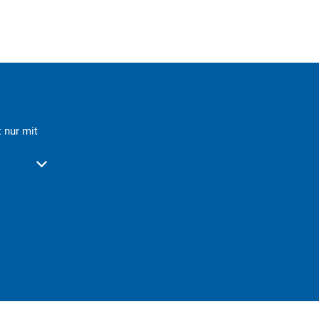
 nur mit
der Schließzeiten auszublenden