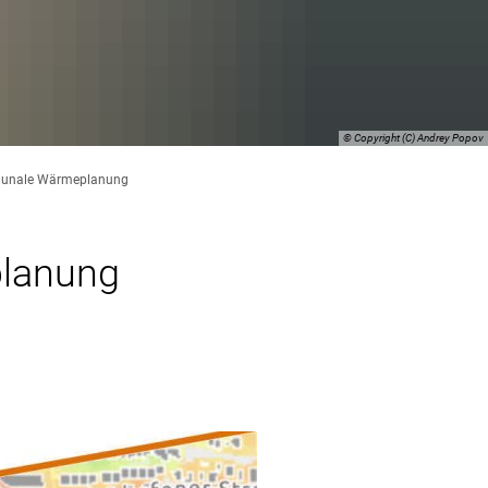
© Copyright (C) Andrey Popov
munale Wärmeplanung
lanung