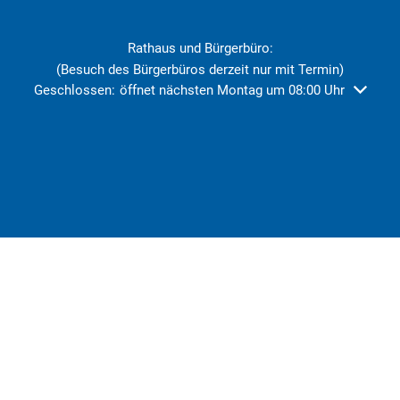
Rathaus und Bürgerbüro:
(Besuch des Bürgerbüros derzeit nur mit Termin)
Klicken, um weitere Öffnungs- oder Schließzeiten auszublend
Geschlossen:
öffnet nächsten Montag um 08:00 Uhr